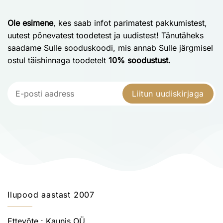
Ole esimene
, kes saab infot parimatest pakkumistest,
uutest põnevatest toodetest ja uudistest! Tänutäheks
saadame Sulle sooduskoodi, mis annab Sulle järgmisel
ostul täishinnaga toodetelt
10% soodustust.
Liitun uudiskirjaga
Ilupood aastast 2007
Ettevõte : Kaunis OÜ