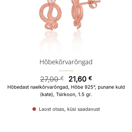
Hõbekõrvarõngad
Algne
Current
27,00
21,60
€
€
hind
price
Hõbedast naelkõrvarõngad, Hõbe 925°, punane kuld
oli:
is:
(kate), Tsirkoon, 1.5 gr.
27,00 €.
21,60 €.
Laost otsas, küsi saadavust