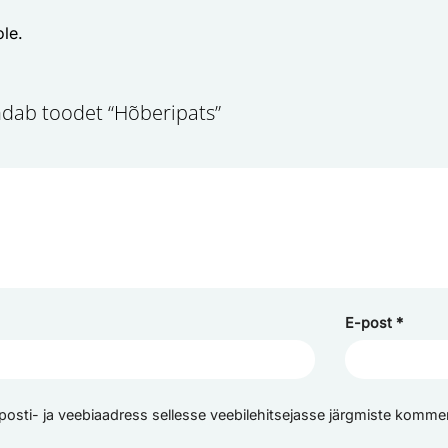
ole.
ndab toodet “Hõberipats”
E-post
*
posti- ja veebiaadress sellesse veebilehitsejasse järgmiste komme