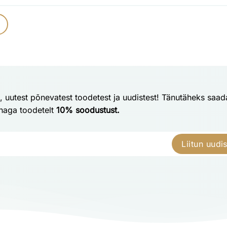
t, uutest põnevatest toodetest ja uudistest! Tänutäheks saa
nnaga toodetelt
10% soodustust.
Liitun uudi