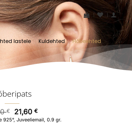
hted lastele
Kuldehted
Hõbeehted
õberipats
Algne
Current
00
21,60
€
€
hind
price
 925°, Juveeliemail, 0.9 gr.
oli:
is: