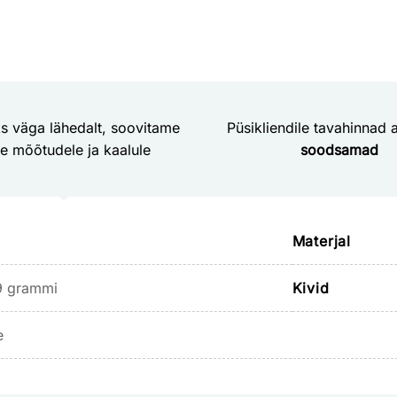
s väga lähedalt, soovitame
Püsikliendile tavahinnad a
le mõõtudele ja kaalule
soodsamad
Materjal
9 grammi
Kivid
e