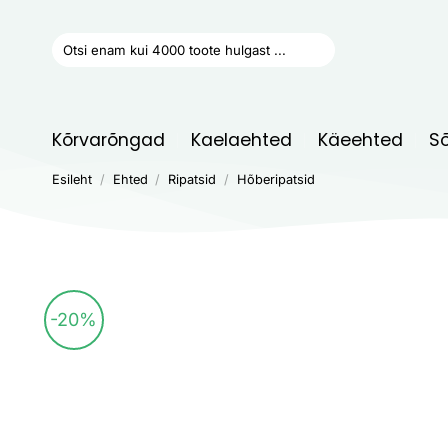
Skip
to
Otsi:
content
Kõrvarõngad
Kaelaehted
Käeehted
S
Esileht
/
Ehted
/
Ripatsid
/
Hõberipatsid
-20%