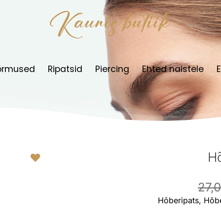
õrmused
Ripatsid
Piercing
Ehted naistele
E
H
Lisa
27,
soovikorvi
Hõberipats, Hõbe