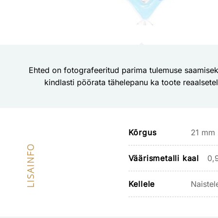
Ehted on fotografeeritud parima tulemuse saamisek
kindlasti pöörata tähelepanu ka toote reaalsete
Kõrgus
21 mm
LISAINFO
Väärismetalli kaal
0,
Kellele
Naistel