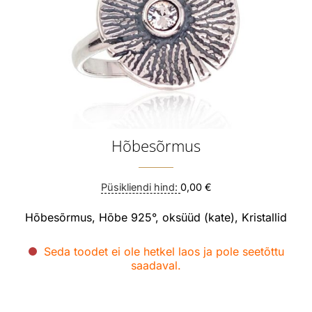
Hõbesõrmus
Püsikliendi hind:
0,00 €
Hõbesõrmus, Hõbe 925°, oksüüd (kate), Kristallid
Seda toodet ei ole hetkel laos ja pole seetõttu
saadaval.