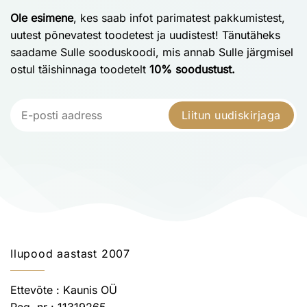
Ole esimene
, kes saab infot parimatest pakkumistest,
uutest põnevatest toodetest ja uudistest! Tänutäheks
saadame Sulle sooduskoodi, mis annab Sulle järgmisel
ostul täishinnaga toodetelt
10% soodustust.
Liitun uudiskirjaga
Ilupood aastast 2007
Ettevõte : Kaunis OÜ
Reg. nr : 11319265