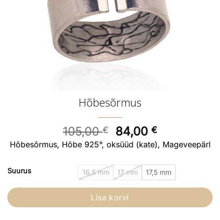
Hõbesõrmus
Algne
Current
105,00
84,00
€
€
hind
price
Hõbesõrmus, Hõbe 925°, oksüüd (kate), Mageveepärl
oli:
is:
105,00 €.
84,00 €.
Suurus
16,5 mm
17 mm
17,5 mm
Lisa korvi