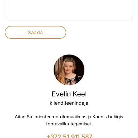
Evelin Keel
klienditeenindaja
Aitan Sul orienteeruda ilumaailmas ja Kaunis butiigis
tootevaliku tegemisel.
+372 51 911 587