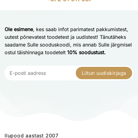
Ole esimene
, kes saab infot parimatest pakkumistest,
uutest põnevatest toodetest ja uudistest! Tänutäheks
saadame Sulle sooduskoodi, mis annab Sulle järgmisel
ostul täishinnaga toodetelt
10% soodustust.
Liitun uudiskirjaga
Ilupood aastast 2007