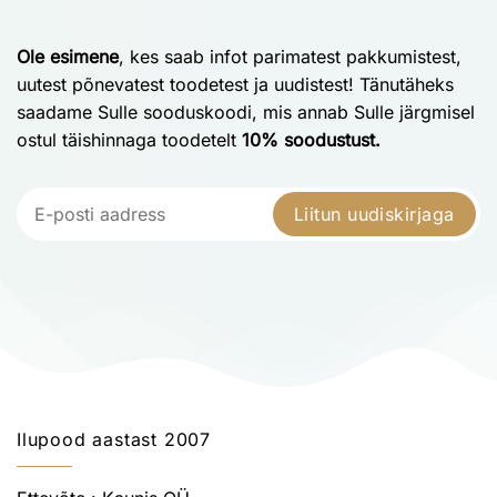
Ole esimene
, kes saab infot parimatest pakkumistest,
uutest põnevatest toodetest ja uudistest! Tänutäheks
saadame Sulle sooduskoodi, mis annab Sulle järgmisel
ostul täishinnaga toodetelt
10% soodustust.
Liitun uudiskirjaga
Ilupood aastast 2007