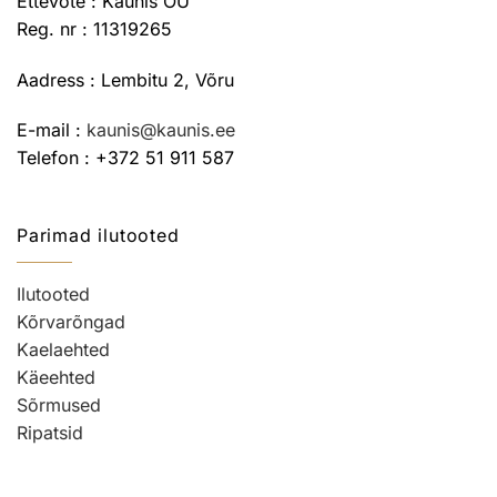
Ettevõte : Kaunis OÜ
Reg. nr : 11319265
Aadress : Lembitu 2, Võru
E-mail :
kaunis@kaunis.ee
Telefon : +372 51 911 587
Parimad ilutooted
Ilutooted
Kõrvarõngad
Kaelaehted
Käeehted
Sõrmused
Ripatsid