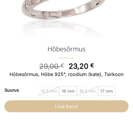
Hõbesõrmus
Algne
Current
29,00
23,20
€
€
hind
price
Hõbesõrmus, Hõbe 925°, roodium (kate), Tsirkoon
oli:
is:
29,00 €.
23,20 €.
Suurus
15,5 mm
16 mm
16,5 mm
17 mm
Lisa korvi