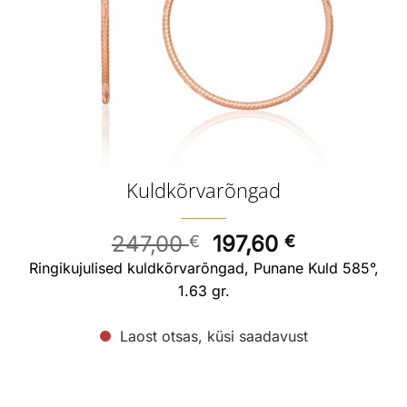
Kuldkõrvarõngad
Algne
Current
247,00
197,60
€
€
hind
price
Ringikujulised kuldkõrvarõngad, Punane Kuld 585°,
oli:
is:
1.63 gr.
247,00 €.
197,60 €.
Laost otsas, küsi saadavust