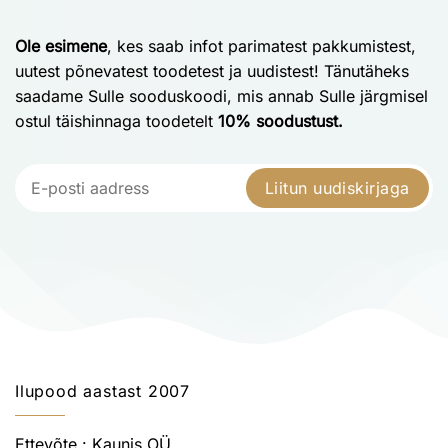
Ole esimene
, kes saab infot parimatest pakkumistest,
uutest põnevatest toodetest ja uudistest! Tänutäheks
saadame Sulle sooduskoodi, mis annab Sulle järgmisel
ostul täishinnaga toodetelt
10% soodustust.
Liitun uudiskirjaga
Ilupood aastast 2007
Ettevõte : Kaunis OÜ