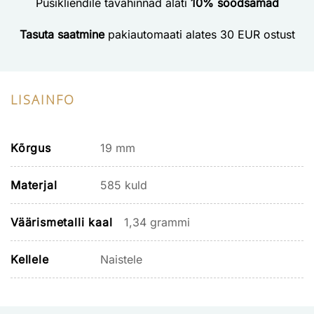
Püsikliendile tavahinnad alati
10% soodsamad
Tasuta saatmine
pakiautomaati alates 30 EUR ostust
LISAINFO
Kõrgus
19 mm
Materjal
585 kuld
Väärismetalli kaal
1,34 grammi
Kellele
Naistele