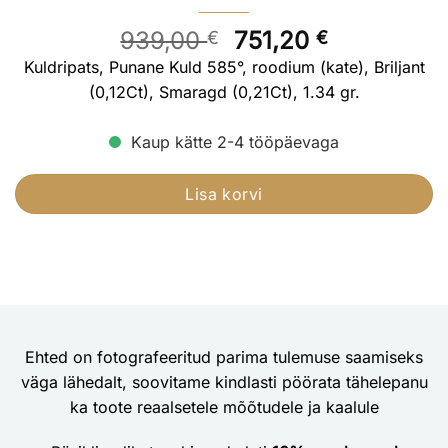
Algne
Current
939,00
751,20
€
€
hind
price
Kuldripats, Punane Kuld 585°, roodium (kate), Briljant
oli:
is:
(0,12Ct), Smaragd (0,21Ct), 1.34 gr.
939,00 €.
751,20 €.
Kaup kätte 2-4 tööpäevaga
Lisa korvi
Ehted on fotografeeritud parima tulemuse saamiseks
väga lähedalt, soovitame kindlasti pöörata tähelepanu
ka toote reaalsetele mõõtudele ja kaalule