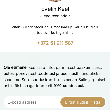
Evelin Keel
klienditeenindaja
Aitan Sul orienteeruda ilumaailmas ja Kaunis butiigis
tootevaliku tegemisel.
+372 51 911 587
Ole esimene
, kes saab infot parimatest pakkumistest,
uutest põnevatest toodetest ja uudistest! Tänutäheks
saadame Sulle sooduskoodi, mis annab Sulle järgmisel
ostul täishinnaga toodetelt
10% soodustust.
Liitun uudiskirjaga