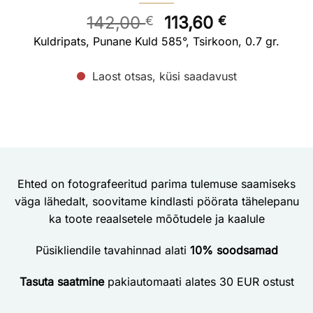
Algne
Current
142,00
113,60
€
€
hind
price
Kuldripats, Punane Kuld 585°, Tsirkoon, 0.7 gr.
oli:
is:
142,00 €.
113,60 €.
Laost otsas, küsi saadavust
Ehted on fotografeeritud parima tulemuse saamiseks
väga lähedalt, soovitame kindlasti pöörata tähelepanu
ka toote reaalsetele mõõtudele ja kaalule
Püsikliendile tavahinnad alati
10% soodsamad
Tasuta saatmine
pakiautomaati alates 30 EUR ostust