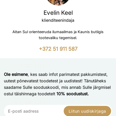
Evelin Keel
klienditeenindaja
Aitan Sul orienteeruda ilumaailmas ja Kaunis butiigis
tootevaliku tegemisel.
+372 51 911 587
Ole esimene
, kes saab infot parimatest pakkumistest,
uutest põnevatest toodetest ja uudistest! Tänutäheks
saadame Sulle sooduskoodi, mis annab Sulle järgmisel
ostul täishinnaga toodetelt
10% soodustust.
Liitun uudiskirjaga