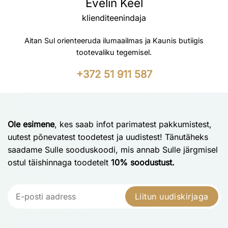
Evelin Keel
klienditeenindaja
Aitan Sul orienteeruda ilumaailmas ja Kaunis butiigis
tootevaliku tegemisel.
+372 51 911 587
Ole esimene
, kes saab infot parimatest pakkumistest,
uutest põnevatest toodetest ja uudistest! Tänutäheks
saadame Sulle sooduskoodi, mis annab Sulle järgmisel
ostul täishinnaga toodetelt
10% soodustust.
Liitun uudiskirjaga