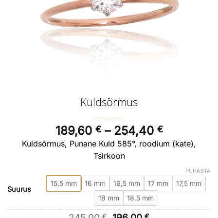
Kuldsõrmus
Price
189,60
–
254,40
€
€
range:
Kuldsõrmus, Punane Kuld 585°, roodium (kate),
189,60 €
Tsirkoon
through
PUHASTA
254,40 €
15,5 mm
16 mm
16,5 mm
17 mm
17,5 mm
Suurus
18 mm
18,5 mm
Algne
Current
245,00
196,00
€
€