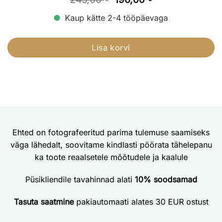
hind
price
oli:
is:
Kaup kätte 2-4 tööpäevaga
245,00 €.
196,00 €.
Lisa korvi
Ehted on fotografeeritud parima tulemuse saamiseks
väga lähedalt, soovitame kindlasti pöörata tähelepanu
ka toote reaalsetele mõõtudele ja kaalule
Püsikliendile tavahinnad alati
10% soodsamad
Tasuta saatmine
pakiautomaati alates 30 EUR ostust